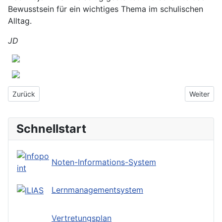
Bewusstsein für ein wichtiges Thema im schulischen
Alltag.
JD
Vorheriger Beitrag: Klassenfahrt der 7. Klassen zur Froschmühle
Nächster 
Zurück
Weiter
Schnellstart
Noten-Informations-System
Lernmanagementsystem
Vertretungsplan