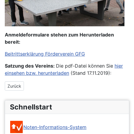
Anmeldeformulare stehen zum Herunterladen
bereit:
Beitrittserklärung Förderverein GFG
Satzung des Vereins:
Die pdf-Datei können Sie
hier
einsehen bzw. herunterladen
(Stand 17.11.2019):
Vorheriger Beitrag: Einladung Mitgliederversammlung 2023
Zurück
Schnellstart
Noten-Informations-System