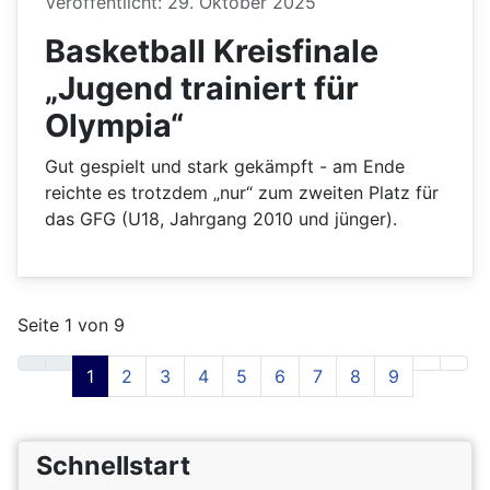
Details
Veröffentlicht: 29. Oktober 2025
Basketball Kreisfinale
„Jugend trainiert für
Olympia“
Gut gespielt und stark gekämpft - am Ende
reichte es trotzdem „nur“ zum zweiten Platz für
das GFG (U18, Jahrgang 2010 und jünger).
Seite 1 von 9
1
2
3
4
5
6
7
8
9
Schnellstart