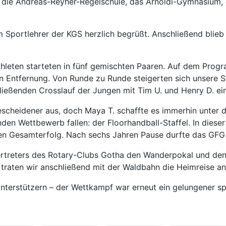
h die Andreas-Reyher-Regelschule, das Arnoldi-Gymnasium, 
 Sportlehrer der KGS herzlich begrüßt. Anschließend bli
Athleten starteten in fünf gemischten Paaren. Auf dem Pro
 Entfernung. Von Runde zu Runde steigerten sich unsere Sta
ließenden Crosslauf der Jungen mit Tim U. und Henry D. ei
scheidener aus, doch Maya T. schaffte es immerhin unter di
n Wettbewerb fallen: der Floorhandball-Staffel. In dieser
den Gesamterfolg. Nach sechs Jahren Pause durfte das GFG 
rtreters des Rotary-Clubs Gotha den Wanderpokal und den 
raten wir anschließend mit der Waldbahn die Heimreise an
Unterstützern – der Wettkampf war erneut ein gelungener sp