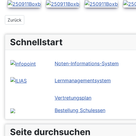
Vorheriger Beitrag: Basketball Kreisfinale 2025
Zurück
Schnellstart
Noten-Informations-System
Lernmanagementsystem
Vertretungsplan
Bestellung Schulessen
Seite durchsuchen