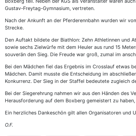
Boxberg teil. Neben der KGS als Veranstalter waren auc
Gustav-Freytag-Gymnasium, vertreten.
Nach der Ankunft an der Pferderennbahn wurden wir vom
Strecke.
Den Auftakt bildete der Biathlon: Zehn Athletinnen und 
sowie sechs Zielwürfe mit dem Heuler aus rund 15 Metern
souverän den Sieg. Die Freude war groß, zumal im ansch
Bei den Mädchen fiel das Ergebnis im Crosslauf etwas be
Mädchen. Damit musste die Entscheidung im abschließende
Konkurrenz. Der Sieg in der Staffel bedeutete zugleich 
Bei der Siegerehrung nahmen wir aus den Händen des Ve
Herausforderung auf dem Boxberg gemeistert zu haben, t
Ein herzliches Dankeschön gilt allen Organisatoren und 
O.F.