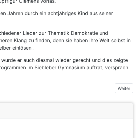
uptfigur Clemens vorlas.
en Jahren durch ein achtjähriges Kind aus seiner
chiedener Lieder zur Thematik Demokratie und
ren Klang zu finden, denn sie haben ihre Welt selbst in
lber einlösen'.
 wurde er auch diesmal wieder gerecht und dies zeigte
n Programmen im Siebleber Gymnasium auftrat, versprach
Nächster B
Weiter