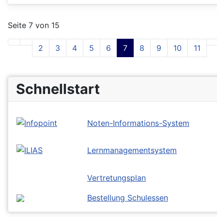
Seite 7 von 15
2
3
4
5
6
7
8
9
10
11
Schnellstart
Noten-Informations-System
Lernmanagementsystem
Vertretungsplan
Bestellung Schulessen