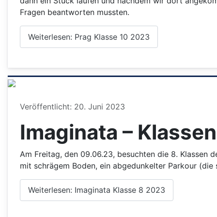
dann ein Stück laufen und nachdem wir dort angekomme
Fragen beantworten mussten.
Weiterlesen: Prag Klasse 10 2023
Details
Veröffentlicht: 20. Juni 2023
Imaginata – Klassen
Am Freitag, den 09.06.23, besuchten die 8. Klassen 
mit schrägem Boden, ein abgedunkelter Parkour (die
Weiterlesen: Imaginata Klasse 8 2023