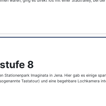
n waren, ging es direkt los mit einer Stadtralley, bei der
stufe 8
den Stationenpark Imaginata in Jena. Hier gab es einige s
 sogenannte Tastatour) und eine begehbare Lochkamera int