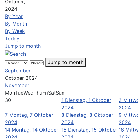
October,
2024
By Year
By Month
By Week
Today
Jump to month
Jump to month
September
October 2024
November
Mon
Tue
Wed
Thu
Fri
Sat
Sun
30
1
Dienstag, 1 Oktober
2
Mittw
2024
2024
7
Montag, 7 Oktober
8
Dienstag, 8 Oktober
9
Mittw
2024
2024
2024
14
Montag, 14 Oktober
15
Dienstag, 15 Oktober
16
Mittw
2024
2024
2024