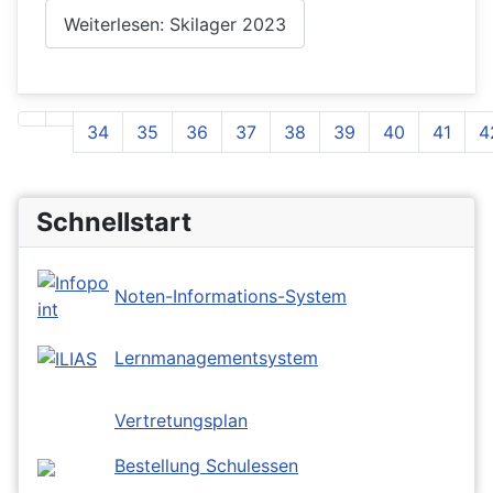
Weiterlesen: Skilager 2023
34
35
36
37
38
39
40
41
4
Seite 43 von 43
Schnellstart
Noten-Informations-System
Lernmanagementsystem
Vertretungsplan
Bestellung Schulessen