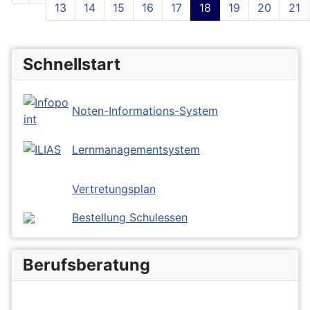
13
14
15
16
17
18
19
20
21
Seite 18 von 43
Schnellstart
Noten-Informations-System
Lernmanagementsystem
Vertretungsplan
Bestellung Schulessen
Berufsberatung